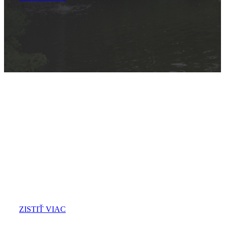
VIDEO
Pozrite si videá z našich
najnovších projektov a
realizácií.
ZISTIŤ VIAC