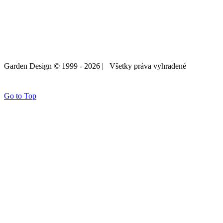
Garden Design © 1999 -
2026 | Všetky práva vyhradené
mobil: 0915 985 677
tel/fax: 045 673 4222
NAPÍŠTE
NÁM
Go to Top